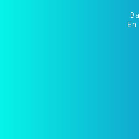
Ba
En 