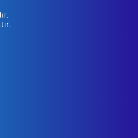
ır.
tır.