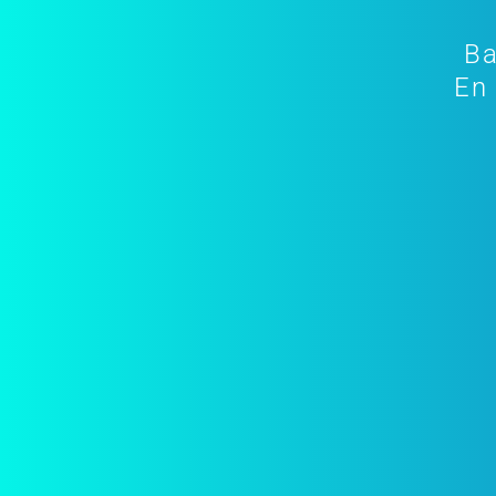
Ba
En 