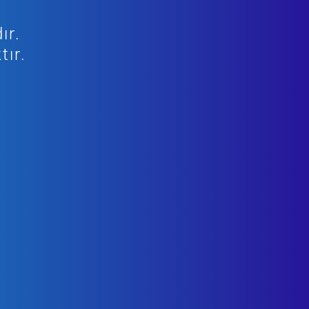
ır.
tır.