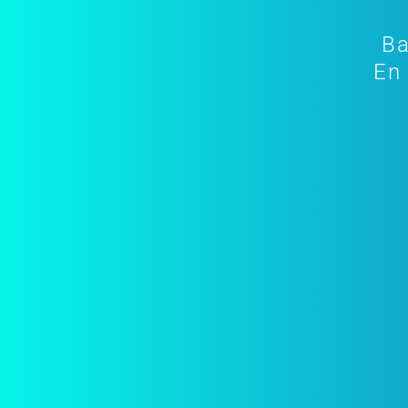
Ba
En 