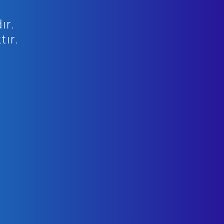
ır.
tır.