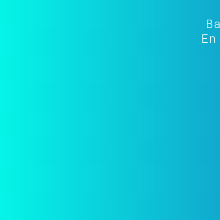
Ba
En 