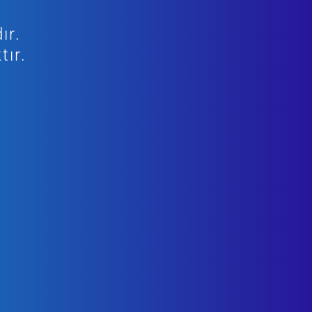
ır.
tır.