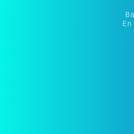
Ba
En 