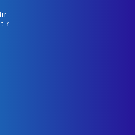
ır.
tır.