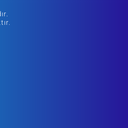
ır.
tır.