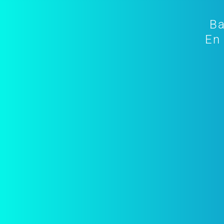
Ba
En 