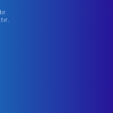
ır.
tır.