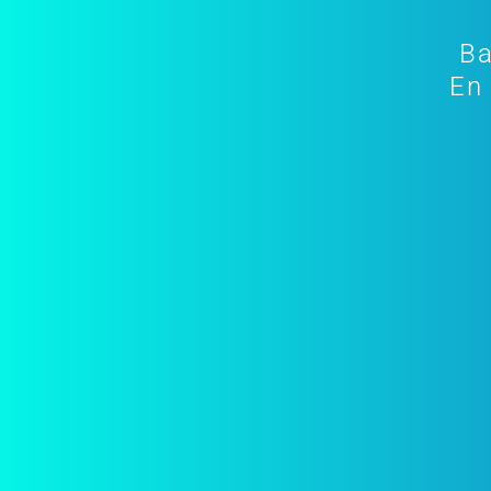
Ba
En 