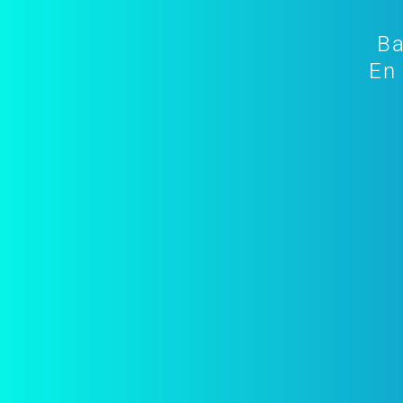
Ba
En 