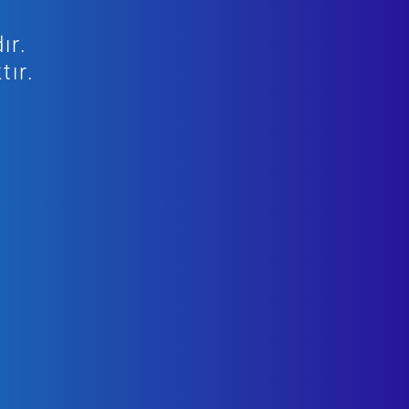
ır.
tır.