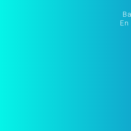
Ba
En 