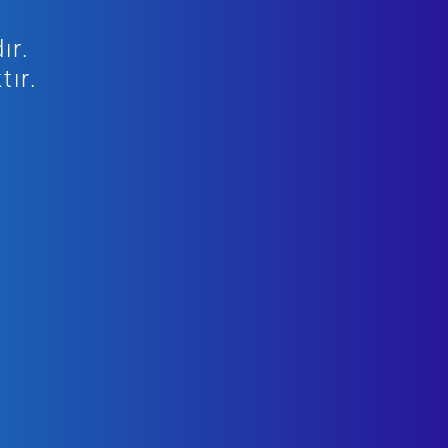
ır.
tır.