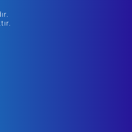
ır.
tır.