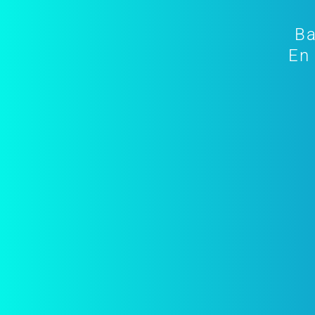
Ba
En 