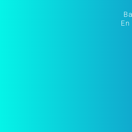
Ba
En 