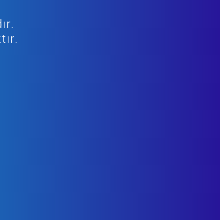
ır.
tır.