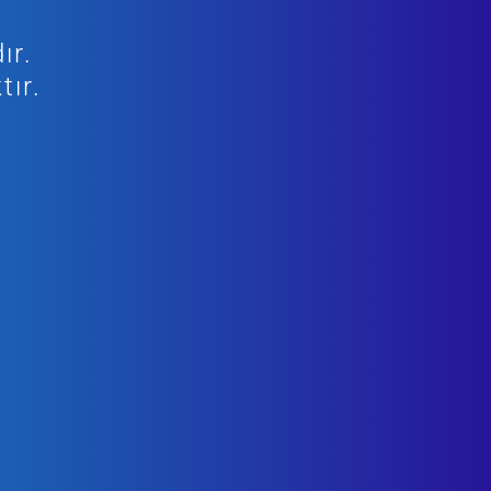
ır.
tır.