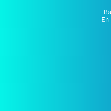
Ba
En 