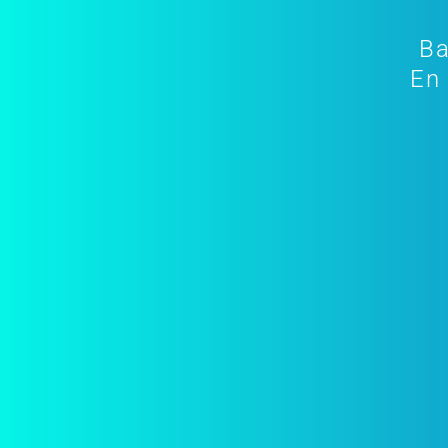
Ba
En 