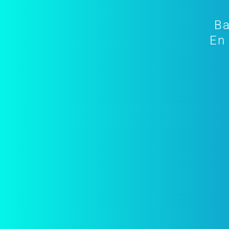
Ba
En 