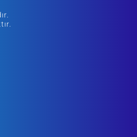
ır.
tır.