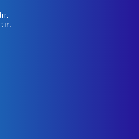
ır.
tır.