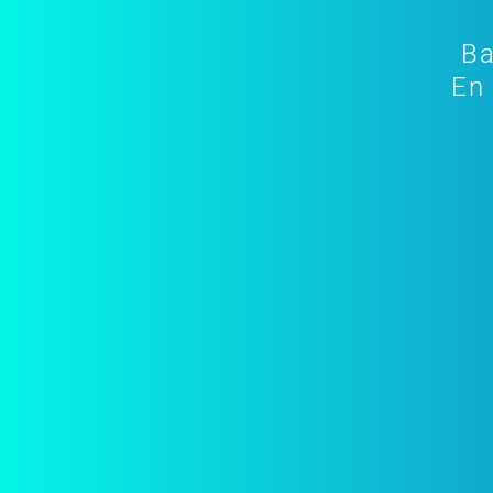
Ba
En 