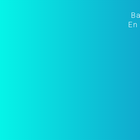
Ba
En 