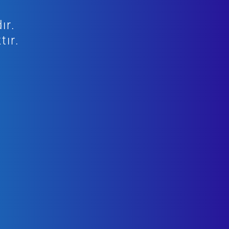
ır.
tır.