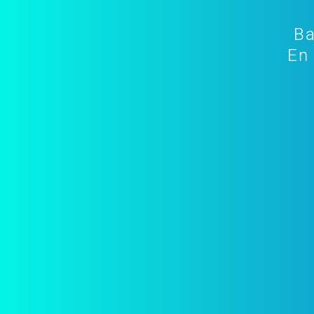
Ba
En 