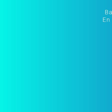
Ba
En 