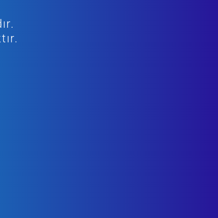
ır.
tır.