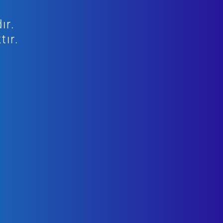
ır.
tır.