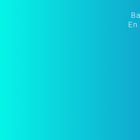
Ba
En 