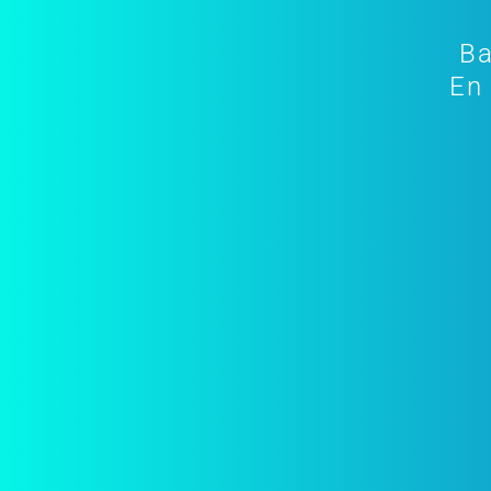
Ba
En 