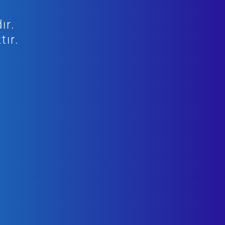
ır.
tır.