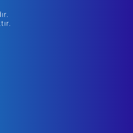
ır.
tır.