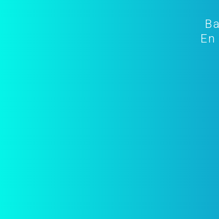
Ba
En 