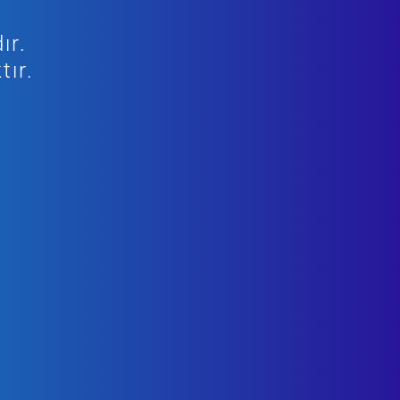
ır.
tır.