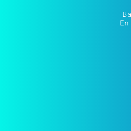
Ba
En 