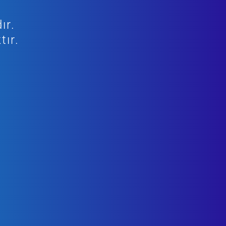
ır.
tır.