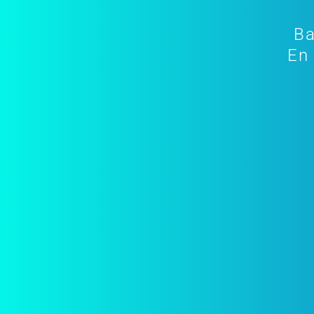
Ba
En 