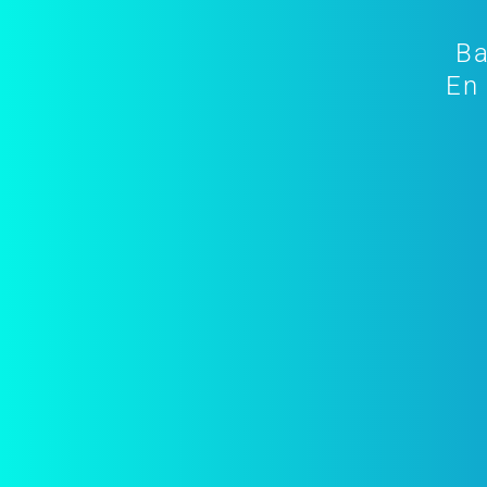
Ba
En 