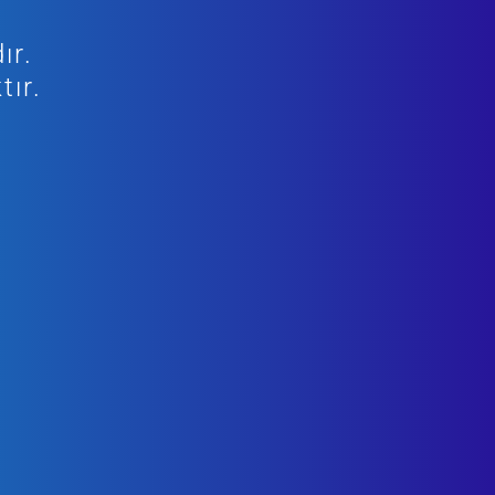
ır.
tır.