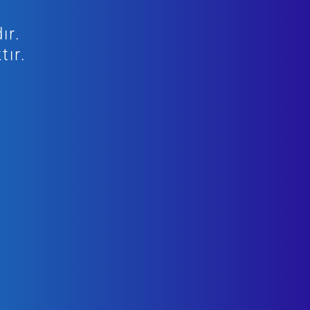
ır.
tır.