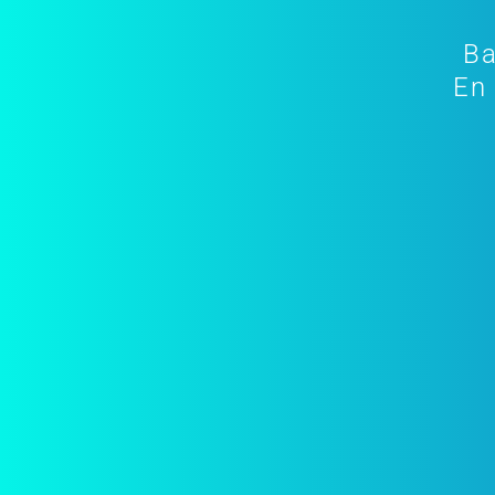
Ba
En 