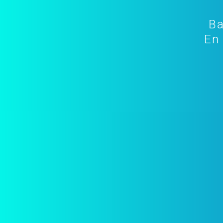
Ba
En 