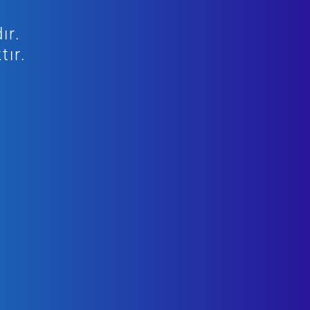
ır.
tır.