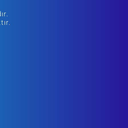
ır.
tır.