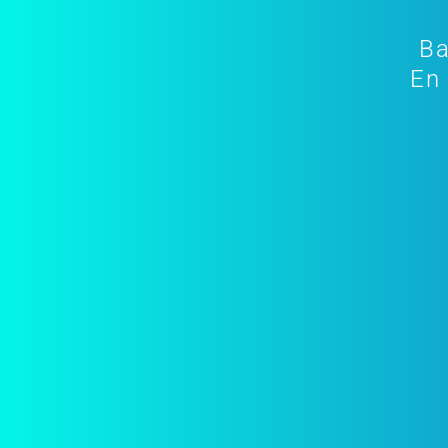
Ba
En 