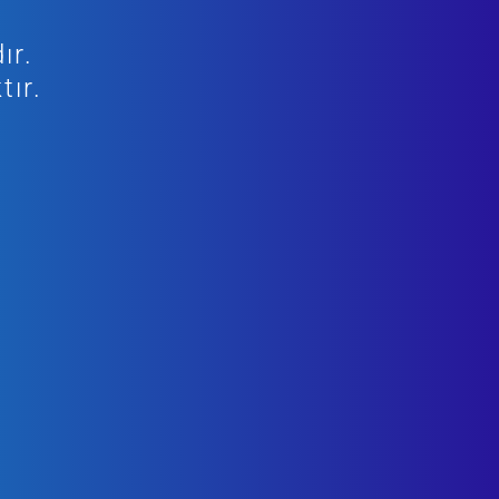
ır.
tır.