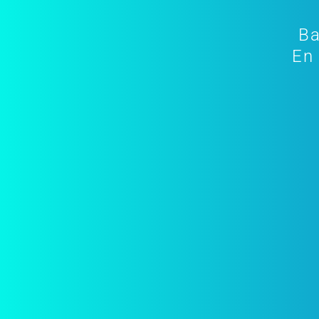
Ba
En 