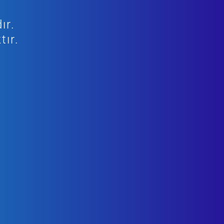
ır.
tır.