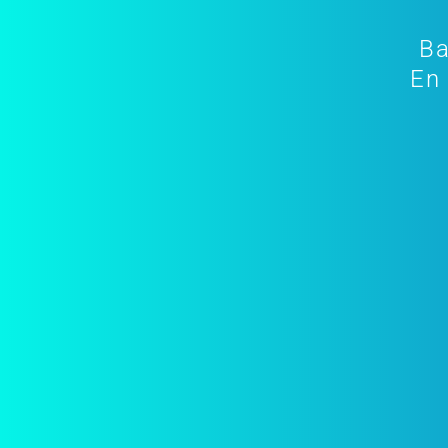
Ba
En 