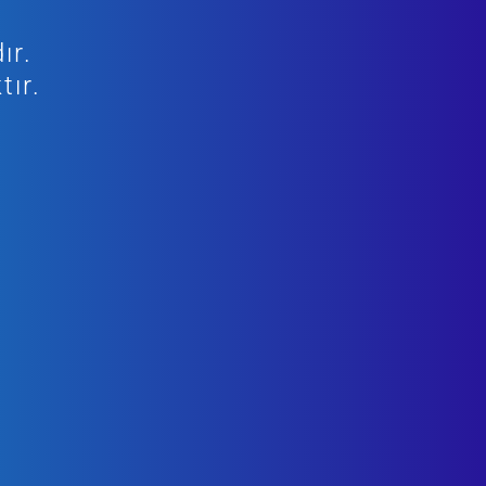
ır.
tır.