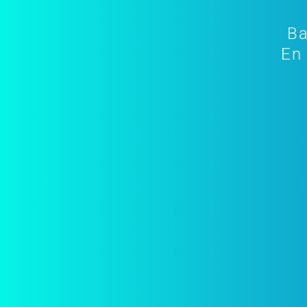
Ba
En 