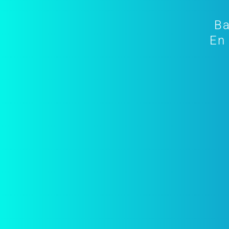
Ba
En 