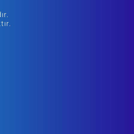
ır.
tır.